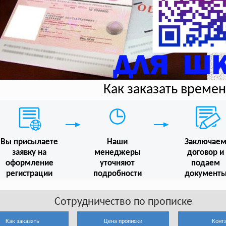
Как заказать време
Вы присылаете
Наши
Заключае
заявку на
менеджеры
договор и
оформление
уточняют
подаем
регистрации
подробности
документ
Сотрудничество по прописке
Как заказать
Цена прописки
Конт