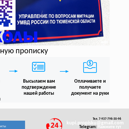
нную прописку
м
Высылаем вам
Оплачиваете и
подтверждение
получаете
нашей работы
документ на руки
ы
Тел. 7-937-796-30-96
kupi.propisku@gmail.com
акты
Telegram:
Нажмите тут