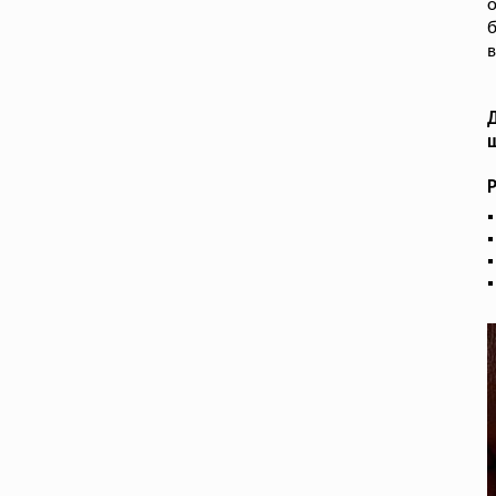
б
в
Д