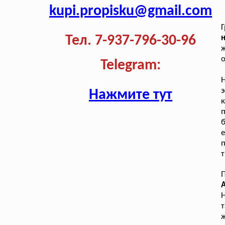
kupi.propisku@gmail.com
Г
Тел. 7-937-796-30-96
ж
о
Telegram:
Н
э
Нажмите тут
к
п
б
п
т
П
А
Н
т
ж