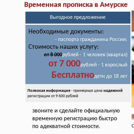
Временная прописка в Амурске
Выгодное предложение
Необходимые документы:
- паспорта гражданина России;
Стоимость наших услугу:
от 8 000
рублей - 1 человек (квартал)
от 7 000
рублей - 1 взрослый
Бесплатно
дети до 18 лет
Полезная информация
- примерная цена
надежной
регистрации от 9 600 рублей
звоните и сделайте официальную
временную регистрацию быстро
по адекватной стоимости.
С